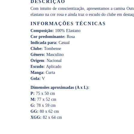
DESCRIÇÃO
Com intuito de conscientização, apresentamos a camisa Outu
elastano na cor rosa e ainda traz o escudo do clube em destaq
INFORMAÇÕES TÉCNICAS
Composição:
100% Elastano
Cor predominante:
Rosa
Indicada para:
Casual
Clube:
Tombense
Gênero:
Masculino
Origem
: Nacional
Escudo:
Aplicado
Manga:
Curta
Gola:
V
Dimensões aproximadas (A x L):
P:
75 x 50 cm
M:
77 x 52 cm
G:
78 x 59 cm
GG:
80 x 62 cm
XGG:
82 x 64 cm