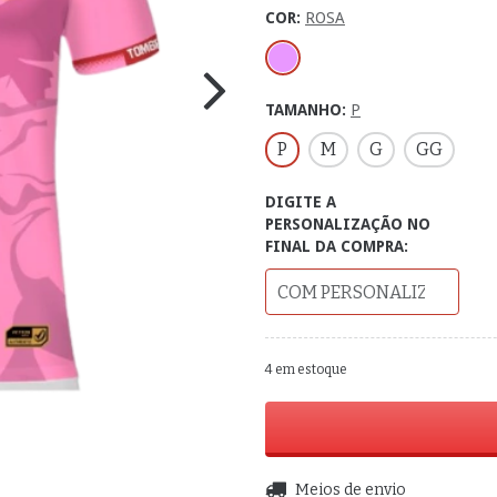
COR:
ROSA
TAMANHO:
P
P
M
G
GG
DIGITE A
PERSONALIZAÇÃO NO
FINAL DA COMPRA:
4
em estoque
Entregas para o CEP:
Meios de envio