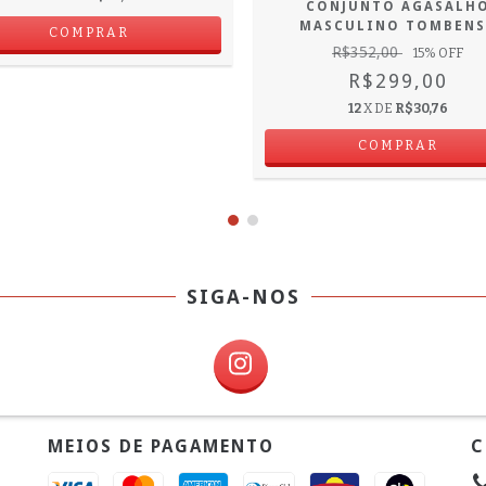
CONJUNTO AGASALH
MASCULINO TOMBENS
COMPRAR
R$352,00
15
% OFF
R$299,00
12
X DE
R$30,76
COMPRAR
SIGA-NOS
MEIOS DE PAGAMENTO
C