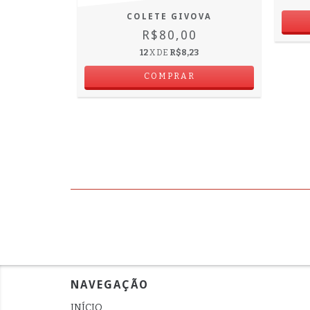
COLETE GIVOVA
O 2025
R$80,00
0
12
X DE
R$8,23
2
COMPRAR
NAVEGAÇÃO
INÍCIO